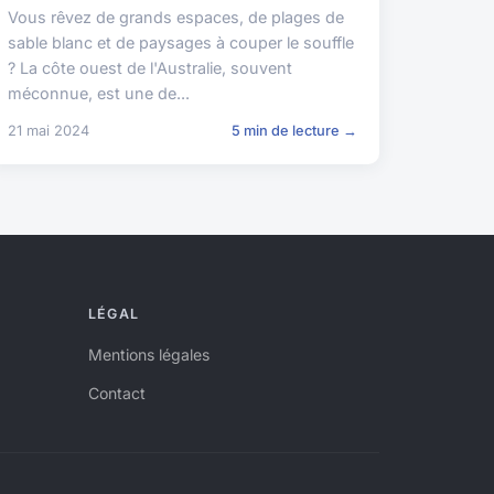
Vous rêvez de grands espaces, de plages de
sable blanc et de paysages à couper le souffle
? La côte ouest de l'Australie, souvent
méconnue, est une de...
21 mai 2024
5 min de lecture →
LÉGAL
Mentions légales
Contact