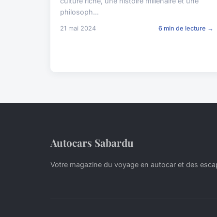
culture riche, une histoire millénaire et une
philosoph...
21 mai 2024
6 min de lecture →
Autocars Sabardu
Votre magazine du voyage en autocar et des esc