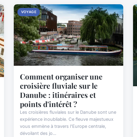
VOYAGE
Comment organiser une
croisière fluviale sur le
Danube : itinéraires et
points d'intérêt ?
Les croisières fluviales sur le Danube sont une
expérience inoubliable. Ce fleuve majestueux
vous emmène à travers l'Europe centrale,
dévoilant des jo...