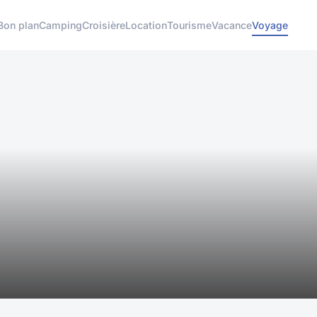
Bon plan
Camping
Croisière
Location
Tourisme
Vacance
Voyage